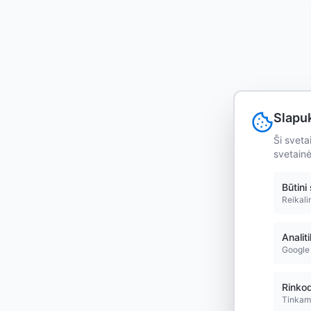
Slapu
Ši sveta
svetainė
Būtini
Reikali
Analit
Google 
Rinkod
Tinkamo