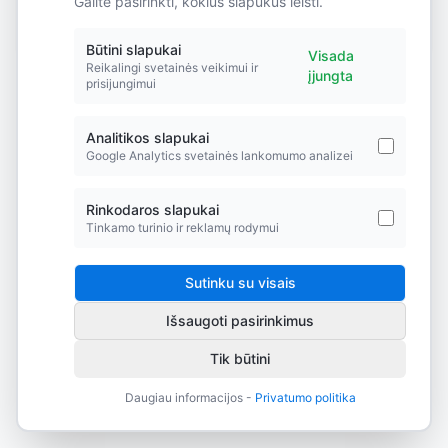
Galite pasirinkti, kokius slapukus leisti.
Did you forget to add the page to the router?
Būtini slapukai
Visada
Reikalingi svetainės veikimui ir
įjungta
prisijungimui
Analitikos slapukai
Google Analytics svetainės lankomumo analizei
Rinkodaros slapukai
Tinkamo turinio ir reklamų rodymui
Sutinku su visais
Išsaugoti pasirinkimus
Tik būtini
Daugiau informacijos -
Privatumo politika