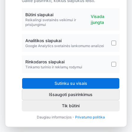
Galite pasirinkti, kokius slapukus leisti.
Did you forget to add the page to the router?
Būtini slapukai
Visada
Reikalingi svetainės veikimui ir
įjungta
prisijungimui
Analitikos slapukai
Google Analytics svetainės lankomumo analizei
Rinkodaros slapukai
Tinkamo turinio ir reklamų rodymui
Sutinku su visais
Išsaugoti pasirinkimus
Tik būtini
Daugiau informacijos -
Privatumo politika