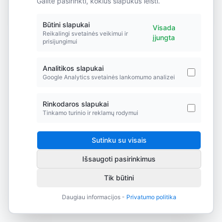
Galite pasirinkti, kokius slapukus leisti.
Did you forget to add the page to the router?
Būtini slapukai
Visada
Reikalingi svetainės veikimui ir
įjungta
prisijungimui
Analitikos slapukai
Google Analytics svetainės lankomumo analizei
Rinkodaros slapukai
Tinkamo turinio ir reklamų rodymui
Sutinku su visais
Išsaugoti pasirinkimus
Tik būtini
Daugiau informacijos -
Privatumo politika