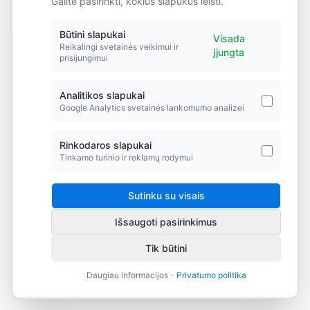
Galite pasirinkti, kokius slapukus leisti.
Did you forget to add the page to the router?
Būtini slapukai
Visada
Reikalingi svetainės veikimui ir
įjungta
prisijungimui
Analitikos slapukai
Google Analytics svetainės lankomumo analizei
Rinkodaros slapukai
Tinkamo turinio ir reklamų rodymui
Sutinku su visais
Išsaugoti pasirinkimus
Tik būtini
Daugiau informacijos -
Privatumo politika