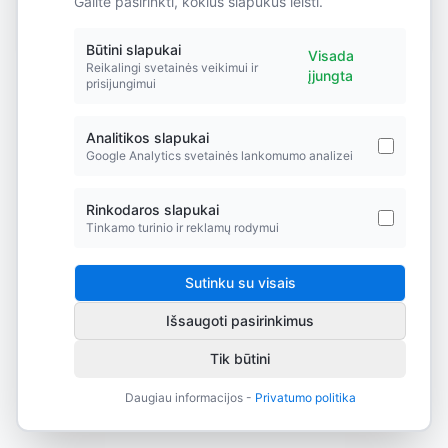
Galite pasirinkti, kokius slapukus leisti.
Did you forget to add the page to the router?
Būtini slapukai
Visada
Reikalingi svetainės veikimui ir
įjungta
prisijungimui
Analitikos slapukai
Google Analytics svetainės lankomumo analizei
Rinkodaros slapukai
Tinkamo turinio ir reklamų rodymui
Sutinku su visais
Išsaugoti pasirinkimus
Tik būtini
Daugiau informacijos -
Privatumo politika