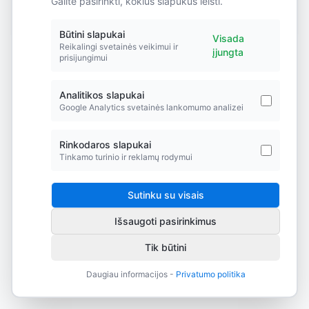
Galite pasirinkti, kokius slapukus leisti.
Did you forget to add the page to the router?
Būtini slapukai
Visada
Reikalingi svetainės veikimui ir
įjungta
prisijungimui
Analitikos slapukai
Google Analytics svetainės lankomumo analizei
Rinkodaros slapukai
Tinkamo turinio ir reklamų rodymui
Sutinku su visais
Išsaugoti pasirinkimus
Tik būtini
Daugiau informacijos -
Privatumo politika