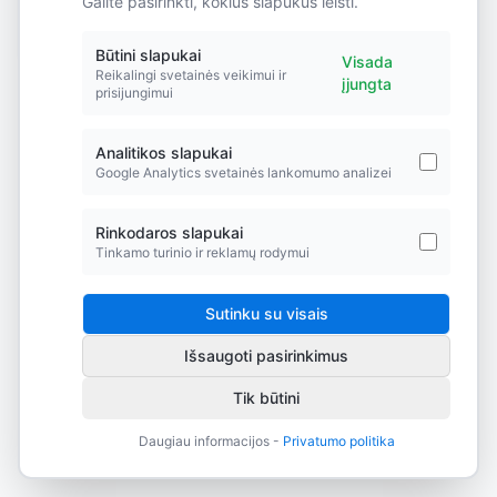
Galite pasirinkti, kokius slapukus leisti.
Did you forget to add the page to the router?
Būtini slapukai
Visada
Reikalingi svetainės veikimui ir
įjungta
prisijungimui
Analitikos slapukai
Google Analytics svetainės lankomumo analizei
Rinkodaros slapukai
Tinkamo turinio ir reklamų rodymui
Sutinku su visais
Išsaugoti pasirinkimus
Tik būtini
Daugiau informacijos -
Privatumo politika