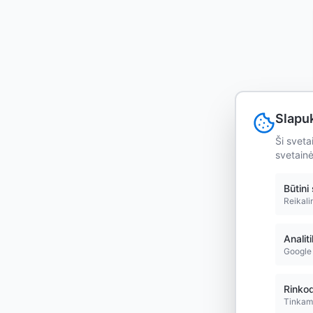
Slapu
Ši sveta
svetainė
Būtini
Reikali
Analit
Google 
Rinkod
Tinkamo