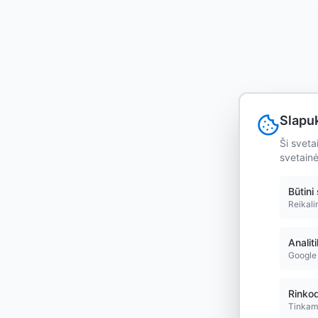
Slapu
Ši sveta
svetainė
Būtini
Reikali
Analit
Google 
Rinkod
Tinkamo