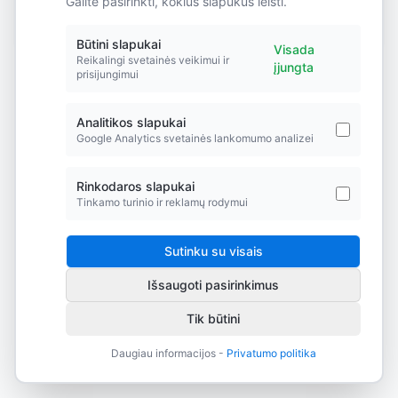
Galite pasirinkti, kokius slapukus leisti.
Did you forget to add the page to the router?
Būtini slapukai
Visada
Reikalingi svetainės veikimui ir
įjungta
prisijungimui
Analitikos slapukai
Google Analytics svetainės lankomumo analizei
Rinkodaros slapukai
Tinkamo turinio ir reklamų rodymui
Sutinku su visais
Išsaugoti pasirinkimus
Tik būtini
Daugiau informacijos -
Privatumo politika