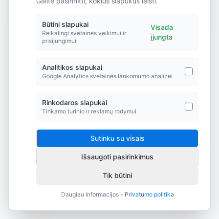
Galite pasirinkti, kokius slapukus leisti.
Did you forget to add the page to the router?
Būtini slapukai
Visada
Reikalingi svetainės veikimui ir
įjungta
prisijungimui
Analitikos slapukai
Google Analytics svetainės lankomumo analizei
Rinkodaros slapukai
Tinkamo turinio ir reklamų rodymui
Sutinku su visais
Išsaugoti pasirinkimus
Tik būtini
Daugiau informacijos -
Privatumo politika