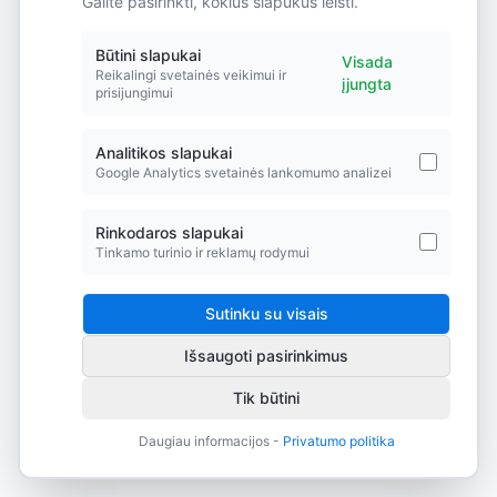
Galite pasirinkti, kokius slapukus leisti.
Did you forget to add the page to the router?
Būtini slapukai
Visada
Reikalingi svetainės veikimui ir
įjungta
prisijungimui
Analitikos slapukai
Google Analytics svetainės lankomumo analizei
Rinkodaros slapukai
Tinkamo turinio ir reklamų rodymui
Sutinku su visais
Išsaugoti pasirinkimus
Tik būtini
Daugiau informacijos -
Privatumo politika