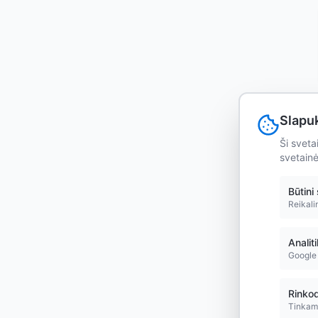
Slapu
Ši sveta
svetainė
Būtini
Reikali
Analit
Google 
Rinkod
Tinkamo