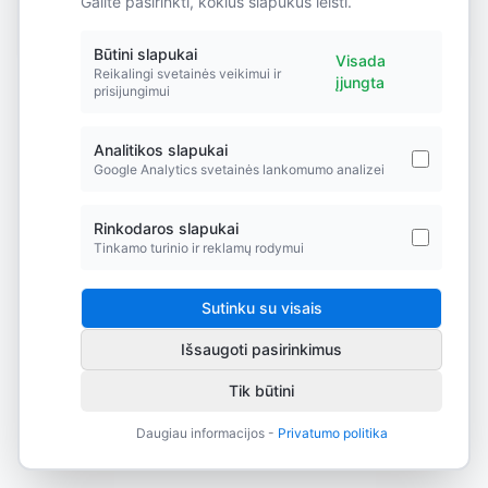
Galite pasirinkti, kokius slapukus leisti.
Did you forget to add the page to the router?
Būtini slapukai
Visada
Reikalingi svetainės veikimui ir
įjungta
prisijungimui
Analitikos slapukai
Google Analytics svetainės lankomumo analizei
Rinkodaros slapukai
Tinkamo turinio ir reklamų rodymui
Sutinku su visais
Išsaugoti pasirinkimus
Tik būtini
Daugiau informacijos -
Privatumo politika