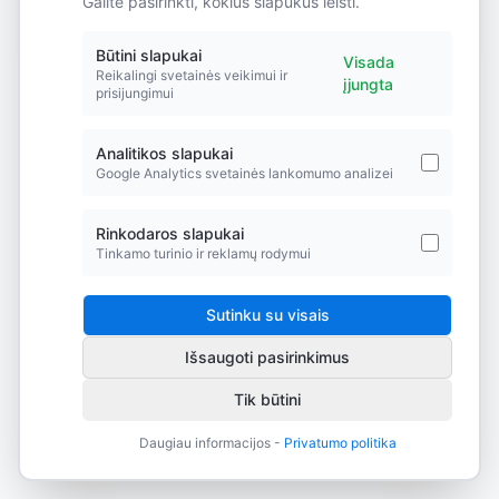
Galite pasirinkti, kokius slapukus leisti.
Did you forget to add the page to the router?
Būtini slapukai
Visada
Reikalingi svetainės veikimui ir
įjungta
prisijungimui
Analitikos slapukai
Google Analytics svetainės lankomumo analizei
Rinkodaros slapukai
Tinkamo turinio ir reklamų rodymui
Sutinku su visais
Išsaugoti pasirinkimus
Tik būtini
Daugiau informacijos -
Privatumo politika