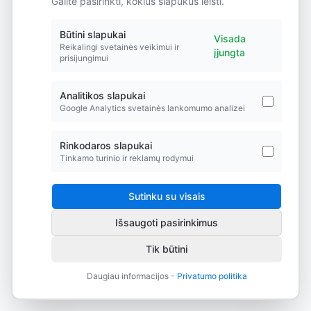
Galite pasirinkti, kokius slapukus leisti.
Did you forget to add the page to the router?
Būtini slapukai
Visada
Reikalingi svetainės veikimui ir
įjungta
prisijungimui
Analitikos slapukai
Google Analytics svetainės lankomumo analizei
Rinkodaros slapukai
Tinkamo turinio ir reklamų rodymui
Sutinku su visais
Išsaugoti pasirinkimus
Tik būtini
Daugiau informacijos -
Privatumo politika