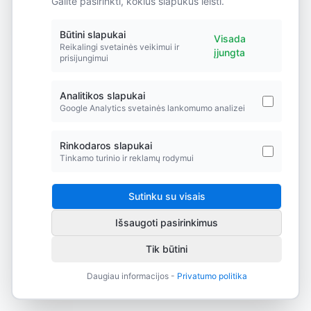
Galite pasirinkti, kokius slapukus leisti.
Did you forget to add the page to the router?
Būtini slapukai
Visada
Reikalingi svetainės veikimui ir
įjungta
prisijungimui
Analitikos slapukai
Google Analytics svetainės lankomumo analizei
Rinkodaros slapukai
Tinkamo turinio ir reklamų rodymui
Sutinku su visais
Išsaugoti pasirinkimus
Tik būtini
Daugiau informacijos -
Privatumo politika