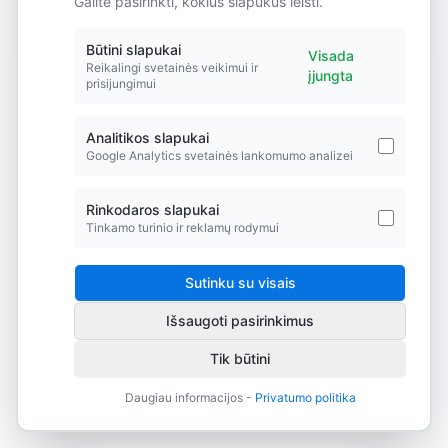
Galite pasirinkti, kokius slapukus leisti.
Did you forget to add the page to the router?
Būtini slapukai
Visada
Reikalingi svetainės veikimui ir
įjungta
prisijungimui
Analitikos slapukai
Google Analytics svetainės lankomumo analizei
Rinkodaros slapukai
Tinkamo turinio ir reklamų rodymui
Sutinku su visais
Išsaugoti pasirinkimus
Tik būtini
Daugiau informacijos -
Privatumo politika